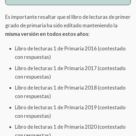
Es importante resaltar que el libro de lecturas de primer
Lope de Vega
grado de primaria ha sido editado manteniendo la
Francisco Hernández
misma versión en todos estos años
:
Ronda infantil
Libro de lecturas 1 de Primaria 2016 (contestado
Gloria Fuertes
con respuestas)
Ermilo Abreu Gómez
Libro de lecturas 1 de Primaria 2017 (contestado
Canción de cuna
con respuestas)
Tradición popular
Libro de lecturas 1 de Primaria 2018 (contestado
con respuestas)
Canción infantil
Libro de lecturas 1 de Primaria 2019 (contestado
José Juan Tablada
con respuestas)
José Juan Tablada
Libro de lecturas 1 de Primaria 2020 (contestado
Anónimo
con respuestas)