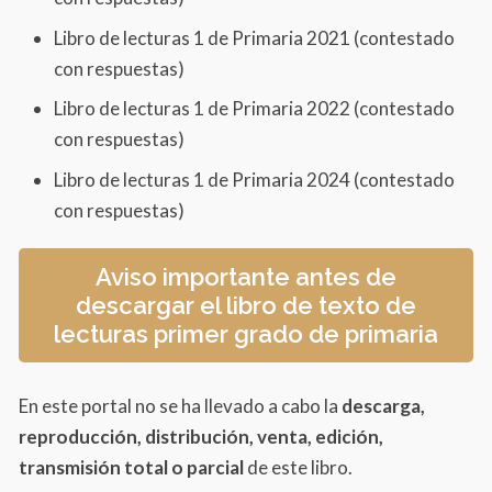
Lírica popular
Libro de lecturas 1 de Primaria 2021 (contestado
Mónica Tirabasso
con respuestas)
Tradición popular
Libro de lecturas 1 de Primaria 2022 (contestado
con respuestas)
Lírica popular
Libro de lecturas 1 de Primaria 2024 (contestado
José Emilio Pacheco
con respuestas)
Esopo
Anónimo
Aviso importante antes de
descargar el libro de texto de
Gloria Fuertes
lecturas primer grado de primaria
Canción tradicional
Juego Tradicional
En este portal no se ha llevado a cabo la
descarga,
Lírica popular
reproducción, distribución, venta, edición,
Alberto Vital, Ramón
transmisión total o parcial
de este libro.