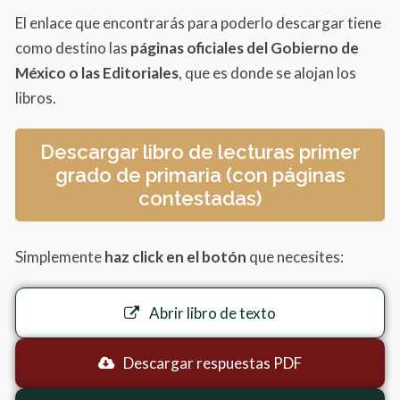
Gómez de la Serna, Octavio Paz
El enlace que encontrarás para poderlo descargar tiene
Jesús Rosas
como destino las
páginas oficiales del Gobierno de
Marcano
México o las Editoriales
, que es donde se alojan los
Evangelina Mendoza Márquez
libros.
Alberto Vital
Descargar libro de lecturas primer
Juana de
grado de primaria (con páginas
Ibarbourou
contestadas)
Francisco Gabilondo Soler, Cri-Cri
Trabalenguas
Simplemente
haz click en el botón
que necesites:
Julio Cortázar
Víctor Terán
Abrir libro de texto
Miguel González Avelar,
Descargar respuestas PDF
Gilberto Prado Galán, Gabriel Brusi Puig