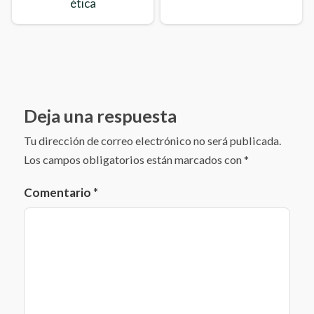
ética
Nicolás Guillén
Lírica popular
Silvina Ocampo
Canción tradicional
Leonardo da Vinci
Deja una respuesta
Juan Ramón Jiménez
Tu dirección de correo electrónico no será publicada.
Los campos obligatorios están marcados con
*
Tradición popular
Rabindranath Tagore
Comentario
*
Ramón Giné Farré, Gilberto
Prado Galán, Marco Colín, Willy de Winter
Gloria Fuertes.
Agustín Yáñez
Efraín Subero