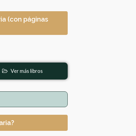
ia (con páginas
Ver más libros
aria?