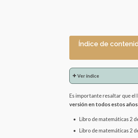
Índice de contenid
Ver índice
Bloque 1
Es importante resaltar que el
La semana y el m
versión en todos estos años
La centena
Sumas y restas h
Libro de matemáticas 2 d
Registro en tablas
Libro de matemáticas 2 d