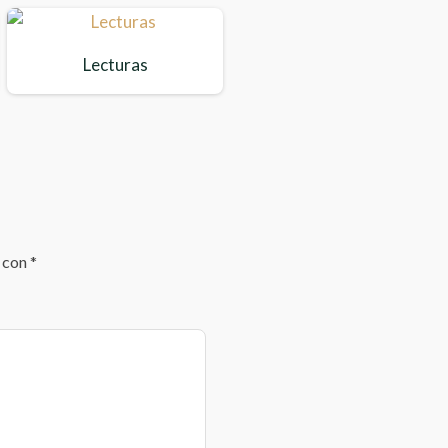
Lecturas
s con
*