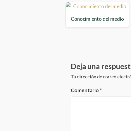
Los años
Mosaicos
Conocimiento del medio
El kilogramo y la 
Puesto de galleta
Deja una respuest
Tu dirección de correo electr
Comentario
*