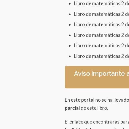
Introducción a la 
Libro de matemáticas 2 d
Características d
Libro de matemáticas 2 d
Otra vez 100
Libro de matemáticas 2 d
A medir más long
Libro de matemáticas 2 d
Cuerpos geométr
Libro de matemáticas 2 d
A experimentar c
Libro de matemáticas 2 d
Bloque 2
Aviso importante 
Los meses
Hasta 100
En este portal no se ha llevado
El litro
parcial
de este libro.
Más sumas y rest
El enlace que encontrarás par
Construcción de 