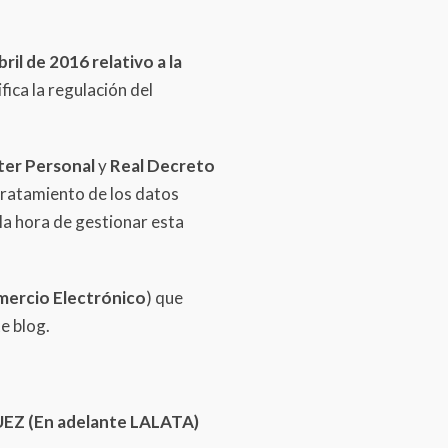
l de 2016 relativo a la
fica la regulación del
ter Personal
y
Real Decreto
 tratamiento de los datos
la hora de gestionar esta
omercio Electrónico
) que
e blog.
(En adelante LALATA)