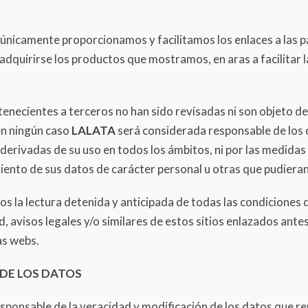
 únicamente proporcionamos y facilitamos los enlaces a las 
dquirirse los productos que mostramos, en aras a facilitar l
tenecientes a terceros no han sido revisadas ni son objeto d
en ningún caso
LALATA
será considerada responsable de los 
derivadas de su uso en todos los ámbitos, ni por las medidas 
miento de sus datos de carácter personal u otras que pudiera
s la lectura detenida y anticipada de todas las condiciones 
d, avisos legales y/o similares de estos sitios enlazados ante
as webs.
DE LOS DATOS
esponsable de la veracidad y modificación de los datos que r