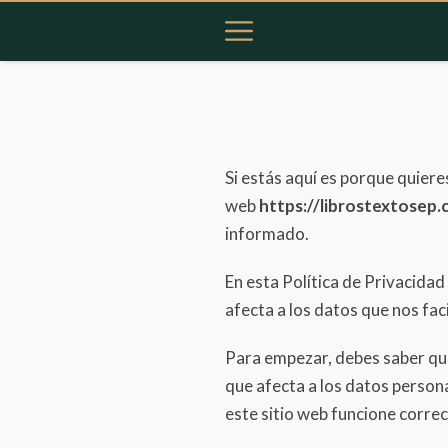
Si estás aquí es porque quier
web
https://librostextosep
informado.
En esta Política de Privacidad
afecta a los datos que nos fac
Para empezar, debes saber que 
que afecta a los datos persona
este sitio web funcione corre