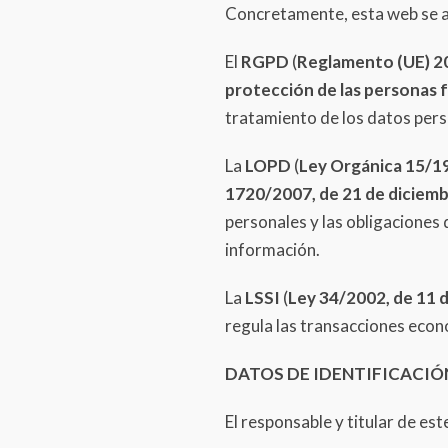
Concretamente, esta web se aj
El
RGPD
(
Reglamento (UE) 20
protección de las personas f
tratamiento de los datos perso
La
LOPD
(
Ley Orgánica 15/19
1720/2007, de 21 de diciemb
personales y las obligaciones
información.
La
LSSI
(
Ley 34/2002, de 11 d
regula las transacciones econ
DATOS DE IDENTIFICACIÓ
El responsable y titular de est