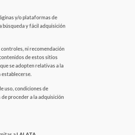
páginas y/o plataformas de
a búsqueda y fácil adquisición
e controles, ni recomendación
contenidos de estos sitios
que se adopten relativas a la
n establecerse.
de uso, condiciones de
s de proceder a la adquisición
emitas a
LALATA
,