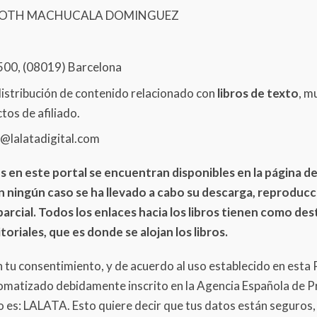
OTH MACHUCALA DOMINGUEZ
500, (08019) Barcelona
distribución de contenido relacionado con
libros de texto
, m
os de afiliado.
fo@lalatadigital.com
 en este portal se encuentran disponibles en la página de
n ningún caso se ha llevado a cabo su descarga, reproducci
parcial. Todos los enlaces hacia los libros tienen como dest
oriales, que es donde se alojan los libros.
n tu consentimiento, y de acuerdo al uso establecido en esta 
omatizado debidamente inscrito en la Agencia Española de Pr
o es: LALATA. Esto quiere decir que tus datos están seguros,