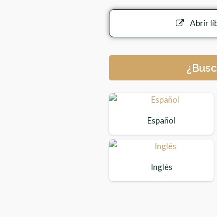
Abrir li
¿Busc
Español
Inglés