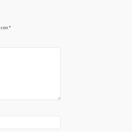
s con
*