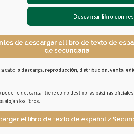
Descargar libro con re
ntes de descargar el libro de texto de es
de secundaria
 a cabo la
descarga, reproducción, distribución, venta, edi
a poderlo descargar tiene como destino las
páginas oficiale
e alojan los libros.
argar el libro de texto de español 2 Secun