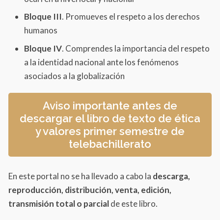
Bloque III
. Promueves el respeto a los derechos
humanos
Bloque IV
. Comprendes la importancia del respeto
a la identidad nacional ante los fenómenos
asociados a la globalización
Aviso importante antes de
descargar el libro de texto de ética
y valores primer semestre de
telebachillerato
En este portal no se ha llevado a cabo la
descarga,
reproducción, distribución, venta, edición,
transmisión total o parcial
de este libro.