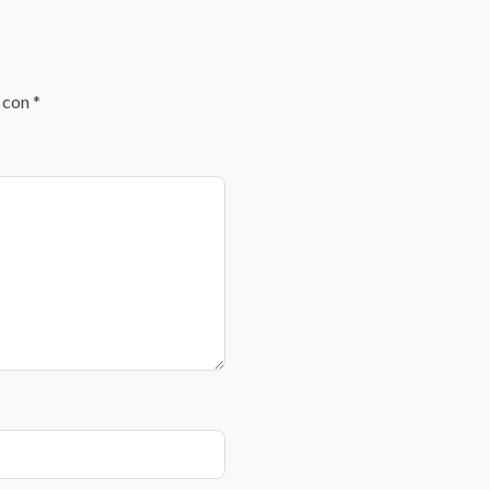
s con
*