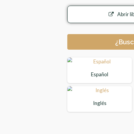
Abrir li
¿Busc
Español
Inglés