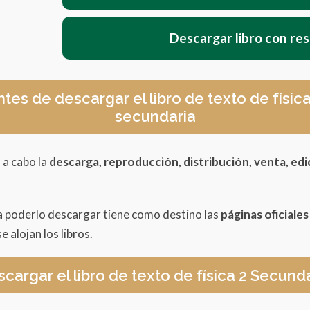
Descargar libro con re
ntes de descargar el libro de texto de físi
secundaria
 a cabo la
descarga, reproducción, distribución, venta, edi
a poderlo descargar tiene como destino las
páginas oficiale
e alojan los libros.
cargar el libro de texto de física 2 Secund