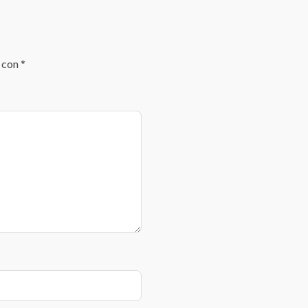
s con
*