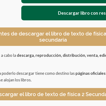
Descargar libro con re
ntes de descargar el libro de texto de físi
secundaria
 a cabo la
descarga, reproducción, distribución, venta, edi
a poderlo descargar tiene como destino las
páginas oficiale
e alojan los libros.
cargar el libro de texto de física 2 Secund