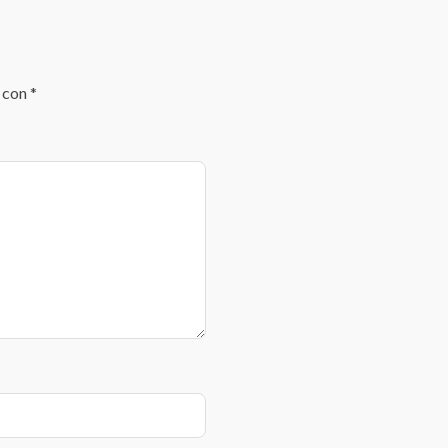
s con
*