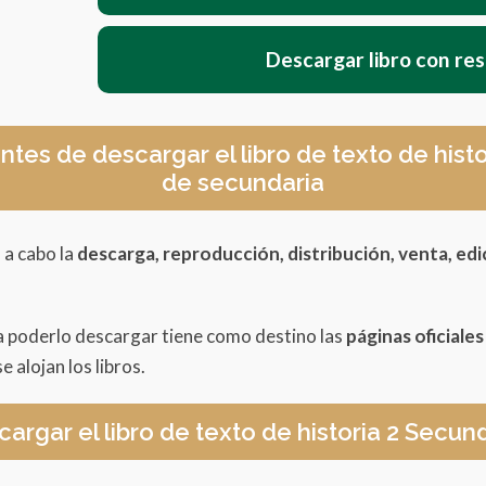
Descargar libro con re
ntes de descargar el libro de texto de his
de secundaria
 a cabo la
descarga, reproducción, distribución, venta, edi
a poderlo descargar tiene como destino las
páginas oficiale
e alojan los libros.
argar el libro de texto de historia 2 Secun