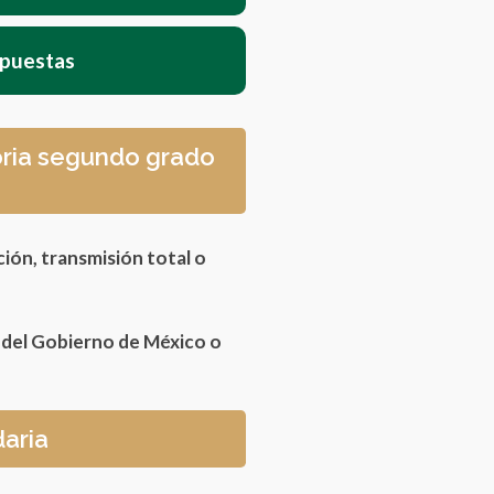
spuestas
toria segundo grado
ción, transmisión total o
s del Gobierno de México o
daria