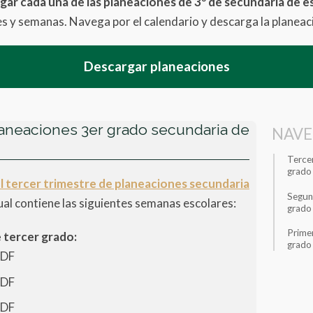
gar cada una de las planeaciones de 3º de secundaria de e
es y semanas. Navega por el calendario y descarga la planeac
Descargar planeaciones
laneaciones 3er grado secundaria de
NAVE
Tercer
grado
l tercer trimestre de planeaciones secundaria
Segun
 cual contiene las siguientes semanas escolares:
grado
Primer
 tercer grado:
grado
PDF
PDF
PDF