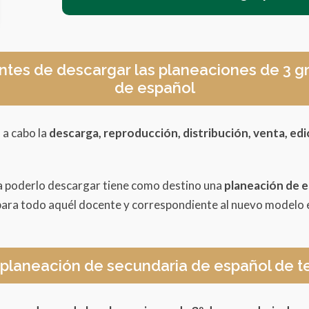
ntes de descargar las planeaciones de 3 
de español
 a cabo la
descarga, reproducción, distribución, venta, edi
ra poderlo descargar tiene como destino una
planeación de 
ara todo aquél docente y correspondiente al nuevo modelo 
planeación de secundaria de español de t