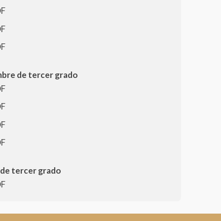
DF
DF
DF
mbre de tercer grado
DF
DF
DF
DF
de tercer grado
DF