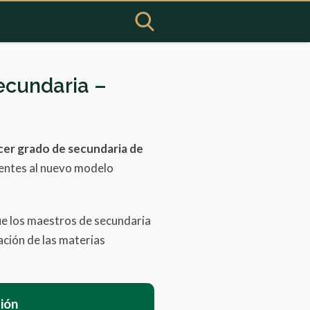
ecundaria –
cer
grado de secundaria de
entes al nuevo modelo
e los maestros de secundaria
ción de las materias
ión