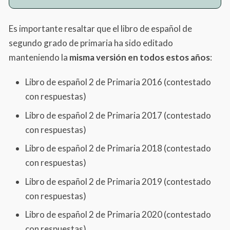
Bloque 1
Es importante resaltar que el libro de español de
Organizamos las actividades
segundo grado de primaria ha sido editado
Cuidemos el planeta
manteniendo la
misma versión en todos estos años
:
Con la música por dentro
Libro de español 2 de Primaria 2016 (contestado
Los anuncios de mi comunidad
con respuestas)
Una invitación a la lectura
Libro de español 2 de Primaria 2017 (contestado
con respuestas)
Bloque 2
Libro de español 2 de Primaria 2018 (contestado
Lo que comemos aquí y allá
con respuestas)
Conocemos más sobre los animales
Libro de español 2 de Primaria 2019 (contestado
La energía eléctrica hace diferencias
con respuestas)
Escribimos y compartimos cuentos
Libro de español 2 de Primaria 2020 (contestado
con respuestas)